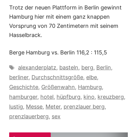
Trotz der neuen Plattform in Berlin gewinnt
Hamburg hier mit einem ganz knappen
Vorsprung von 70 Zentimetern mit seinem
Hasselbrack.
Berge Hamburg vs. Berlin 116,2 : 115,5
Schlagwörter
alexanderplatz
,
basteln
,
berg
,
Berlin
,
berliner
,
Durchschnittsgröße
,
elbe
,
Geschichte
,
Größenwahn
,
Hamburg
,
hamburger
,
hotel
,
hüpfburg
,
kino
,
kreuzberg
,
lustig
,
Messe
,
Meter
,
prenzlauer berg
,
prenzlauerberg
,
sex