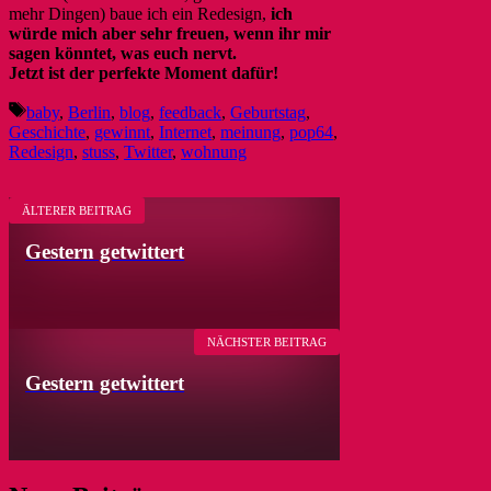
mehr Dingen) baue ich ein Redesign,
ich
würde mich aber sehr freuen, wenn ihr mir
sagen könntet, was euch nervt.
Jetzt ist der perfekte Moment dafür!
Schlagwörter
baby
,
Berlin
,
blog
,
feedback
,
Geburtstag
,
Geschichte
,
gewinnt
,
Internet
,
meinung
,
pop64
,
Redesign
,
stuss
,
Twitter
,
wohnung
ÄLTERER BEITRAG
Gestern getwittert
NÄCHSTER BEITRAG
Gestern getwittert