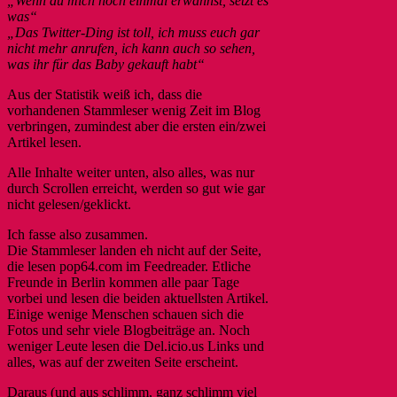
„Wenn du mich noch einmal erwähnst, setzt es
was“
„Das Twitter-Ding ist toll, ich muss euch gar
nicht mehr anrufen, ich kann auch so sehen,
was ihr für das Baby gekauft habt“
Aus der Statistik weiß ich, dass die
vorhandenen Stammleser wenig Zeit im Blog
verbringen, zumindest aber die ersten ein/zwei
Artikel lesen.
Alle Inhalte weiter unten, also alles, was nur
durch Scrollen erreicht, werden so gut wie gar
nicht gelesen/geklickt.
Ich fasse also zusammen.
Die Stammleser landen eh nicht auf der Seite,
die lesen pop64.com im Feedreader. Etliche
Freunde in Berlin kommen alle paar Tage
vorbei und lesen die beiden aktuellsten Artikel.
Einige wenige Menschen schauen sich die
Fotos und sehr viele Blogbeiträge an. Noch
weniger Leute lesen die Del.icio.us Links und
alles, was auf der zweiten Seite erscheint.
Daraus (und aus schlimm, ganz schlimm viel