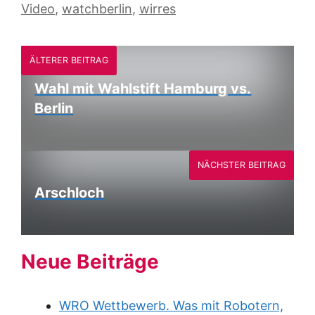
Video
,
watchberlin
,
wirres
ÄLTERER BEITRAG
Wahl mit Wahlstift Hamburg vs.
Berlin
NÄCHSTER BEITRAG
Arschloch
Neue Beiträge
WRO Wettbewerb. Was mit Robotern,