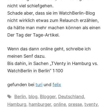
nicht viel schiefgehen.
Schade aber, dass sie im WatchBerlin-Blog
nicht wirklich etwas zum Relaunch erzählen,
da hätte man mehr machen können als einen
Der Tag der Tage-Artikel.
Wenn das dann online geht, schreibe ich
meinen Senf dazu.
Bis dahin, in Sachen „TVenty in Hamburg vs.
WatchBerlin in Berlin“ 1:100
gefunden bei
turi
und
felix
Schlagwörter
Berlin
,
blog
,
Blogger
,
Deutschland
,
Hamburg
,
hamburger
,
online
,
presse
,
tventy
,