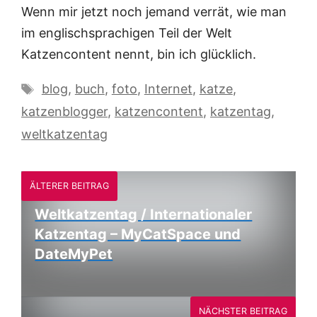
Wenn mir jetzt noch jemand verrät, wie man
im englischsprachigen Teil der Welt
Katzencontent nennt, bin ich glücklich.
Schlagwörter
blog
,
buch
,
foto
,
Internet
,
katze
,
katzenblogger
,
katzencontent
,
katzentag
,
weltkatzentag
ÄLTERER BEITRAG
Weltkatzentag / Internationaler
Katzentag – MyCatSpace und
DateMyPet
NÄCHSTER BEITRAG