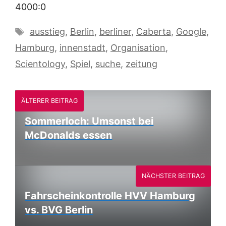
4000:0
Schlagwörter
ausstieg
,
Berlin
,
berliner
,
Caberta
,
Google
,
Hamburg
,
innenstadt
,
Organisation
,
Scientology
,
Spiel
,
suche
,
zeitung
ÄLTERER BEITRAG
Sommerloch: Umsonst bei
McDonalds essen
NÄCHSTER BEITRAG
Fahrscheinkontrolle HVV Hamburg
vs. BVG Berlin