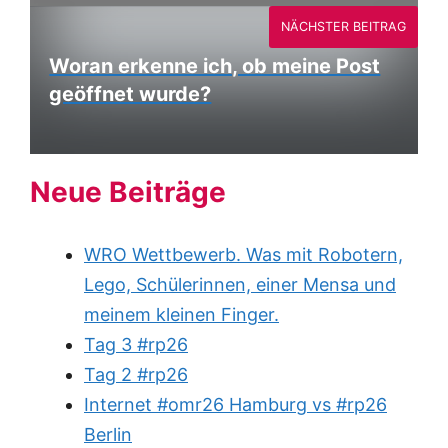
NÄCHSTER BEITRAG
Woran erkenne ich, ob meine Post
geöffnet wurde?
Neue Beiträge
WRO Wettbewerb. Was mit Robotern,
Lego, Schülerinnen, einer Mensa und
meinem kleinen Finger.
Tag 3 #rp26
Tag 2 #rp26
Internet #omr26 Hamburg vs #rp26
Berlin