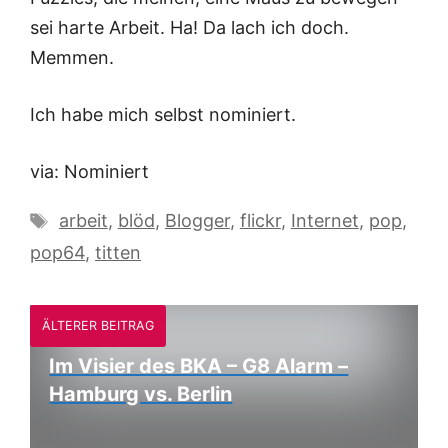
sei harte Arbeit. Ha! Da lach ich doch.
Memmen.
Ich habe mich selbst nominiert.
via: Nominiert
Schlagwörter
arbeit
,
blöd
,
Blogger
,
flickr
,
Internet
,
pop
,
pop64
,
titten
ÄLTERER BEITRAG
Im Visier des BKA – G8 Alarm –
Hamburg vs. Berlin