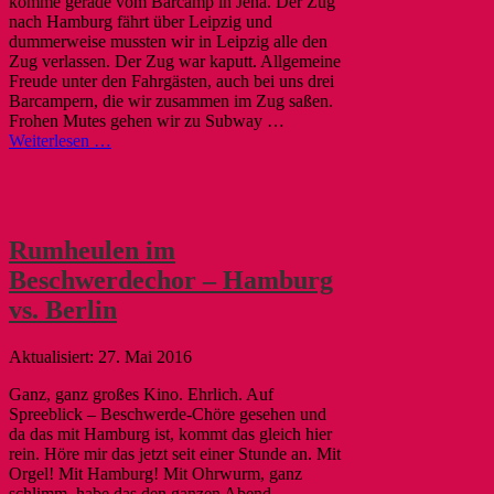
komme gerade vom Barcamp in Jena. Der Zug
nach Hamburg fährt über Leipzig und
dummerweise mussten wir in Leipzig alle den
Zug verlassen. Der Zug war kaputt. Allgemeine
Freude unter den Fahrgästen, auch bei uns drei
Barcampern, die wir zusammen im Zug saßen.
Frohen Mutes gehen wir zu Subway …
Weiterlesen …
Rumheulen im
Beschwerdechor – Hamburg
vs. Berlin
27. Mai 2016
Ganz, ganz großes Kino. Ehrlich. Auf
Spreeblick – Beschwerde-Chöre gesehen und
da das mit Hamburg ist, kommt das gleich hier
rein. Höre mir das jetzt seit einer Stunde an. Mit
Orgel! Mit Hamburg! Mit Ohrwurm, ganz
schlimm, habe das den ganzen Abend