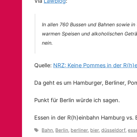
Via
Lawblog
:
In allen 760 Bussen und Bahnen sowie in 
warmen Speisen und alkoholischen Geträn
nein.
Quelle:
NRZ: Keine Pommes in der R(h)
Da geht es um Hamburger, Berliner, Po
Punkt für Berlin würde ich sagen.
Essen in der R(h)einbahn Hamburg vs. B
Schlagwörter
Bahn
,
Berlin
,
berliner
,
bier
,
düsseldorf
,
ess