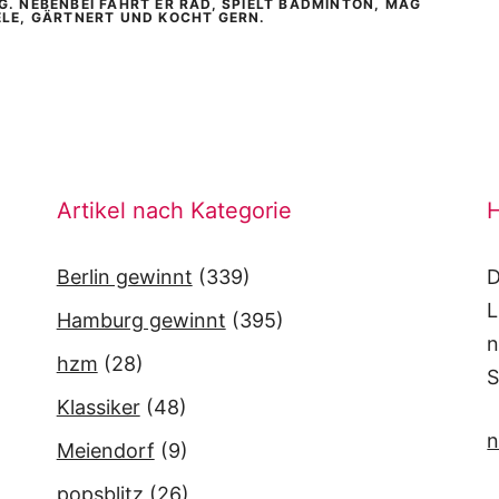
G. NEBENBEI FÄHRT ER RAD, SPIELT BADMINTON, MAG
ELE, GÄRTNERT UND KOCHT GERN.
Artikel nach Kategorie
H
Berlin gewinnt
(339)
D
L
Hamburg gewinnt
(395)
n
hzm
(28)
S
Klassiker
(48)
n
Meiendorf
(9)
popsblitz
(26)