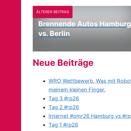
ÄLTERER BEITRAG
Brennende Autos Hamburg
vs. Berlin
Neue Beiträge
WRO Wettbewerb. Was mit Robote
meinem kleinen Finger.
Tag 3 #rp26
Tag 2 #rp26
Internet #omr26 Hamburg vs #rp
Tag 1 #rp26