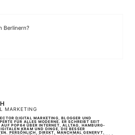
 Berlinern?
CH
AL MARKETING
IRECTOR DIGITAL MARKETING, BLOGGER UND
ERTE FÜR ALLES MODERNE. ER SCHREIBT SEIT
T AUF POP64 ÜBER INTERNET, ALLTAG, HAMBURG-
DIGITALEN KRAM UND DINGE, DIE BESSER
EN. PERSÖNLICH, DIREKT, MANCHMAL GENERVT,