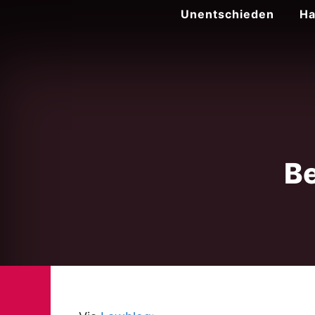
Zum
Unentschieden
Ha
Inhalt
springen
Be