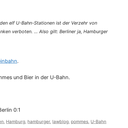
den elf U-Bahn-Stationen ist der Verzehr von
ken verboten. … Also gilt: Berliner ja, Hamburger
einbahn
.
mmes und Bier in der U-Bahn.
erlin 0:1
en
,
Hamburg
,
hamburger
,
lawblog
,
pommes
,
U-Bahn