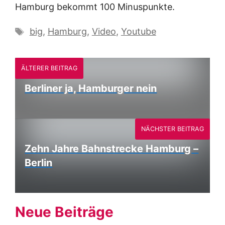
Hamburg bekommt 100 Minuspunkte.
Schlagwörter
big
,
Hamburg
,
Video
,
Youtube
ÄLTERER BEITRAG
Berliner ja, Hamburger nein
NÄCHSTER BEITRAG
Zehn Jahre Bahnstrecke Hamburg –
Berlin
Neue Beiträge