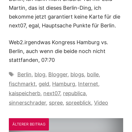
Martin, das ist dieses Berlin-Ding, ich
bekomme jetzt garantiert keine Karte für die
next07, egal, Hauptsache Punkte für Berlin.
Web2.irgendwas Kongress Hamburg vs.
Berlin, auch wenn die beide noch nicht
stattfanden, 07:70
Schlagwörter
Berlin
,
blog
,
Blogger
,
blogs
,
bolle
,
fischmarkt
,
geld
,
Hamburg
,
Internet
,
kaispeicherb
,
next07
,
republica
,
sinnerschrader
,
spree
,
spreeblick
,
Video
ÄLTERER BEITRAG