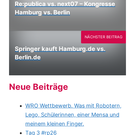
Re:publica vs. next07 – Kongresse
Hamburg vs. Berlin
NÄCHSTER BEITRAG
Springer kauft Hamburg.de vs.
Berlin.de
Neue Beiträge
WRO Wettbewerb. Was mit Robotern,
Lego, Schülerinnen, einer Mensa und
meinem kleinen Finger.
Tag 3 #rp26