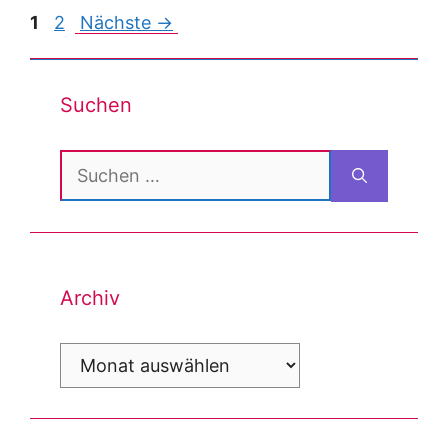
Post
1
2
Nächste →
navigation
Suchen
Suchen
nach:
Archiv
Archiv