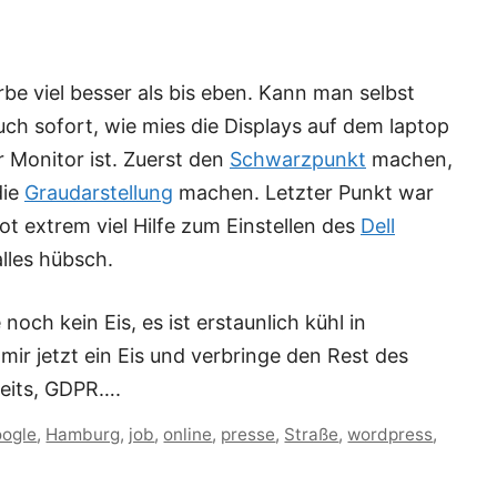
rbe viel besser als bis eben. Kann man selbst
uch sofort, wie mies die Displays auf dem laptop
r Monitor ist. Zuerst den
Schwarzpunkt
machen,
die
Graudarstellung
machen. Letzter Punkt war
bot extrem viel Hilfe zum Einstellen des
Dell
alles hübsch.
och kein Eis, es ist erstaunlich kühl in
ir jetzt ein Eis und verbringe den Rest des
reits, GDPR….
ogle
,
Hamburg
,
job
,
online
,
presse
,
Straße
,
wordpress
,