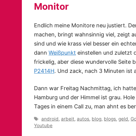
Monitor
Endlich meine Monitore neu justiert. De
machen, bringt wahnsinnig viel, zeigt a
sind und wie krass viel besser ein echte
dann
Weißpunkt
einstellen und zuletzt 
frickelig, aber diese wundervolle Seite 
P2414H
. Und zack, nach 3 Minuten ist 
Dann war Freitag Nachmittag, ich hatte n
Hamburg und der Himmel ist grau. Hole m
Tages in einem Call zu, man ahnt es be
Schlagwörter
android
,
arbeit
,
autos
,
blog
,
blogs
,
geld
,
Go
Youtube