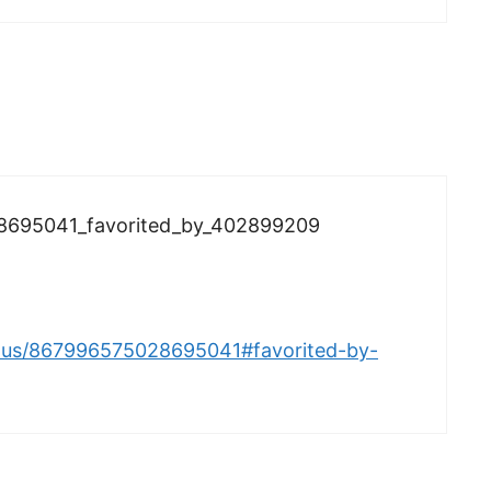
28695041_favorited_by_402899209
tatus/867996575028695041#favorited-by-