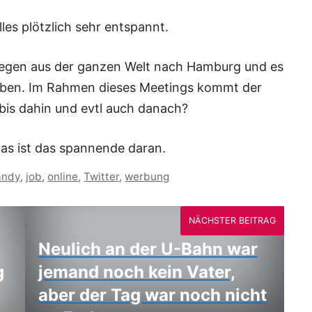
lles plötzlich sehr entspannt.
egen aus der ganzen Welt nach Hamburg und es
 geben. Im Rahmen dieses Meetings kommt der
bis dahin und evtl auch danach?
das ist das spannende daran.
andy
,
job
,
online
,
Twitter
,
werbung
NÄCHSTER BEITRAG
Neulich an der U-Bahn war
g
jemand noch kein Vater,
aber der Tag war noch nicht