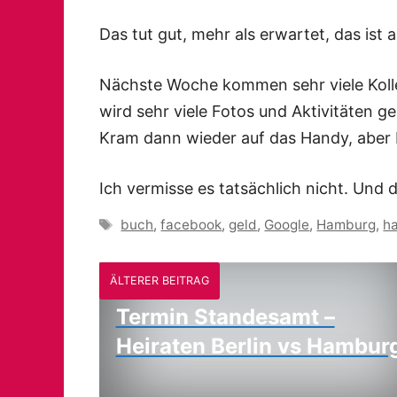
Das tut gut, mehr als erwartet, das ist a
Nächste Woche kommen sehr viele Koll
wird sehr viele Fotos und Aktivitäten
Kram dann wieder auf das Handy, aber 
Ich vermisse es tatsächlich nicht. Und 
Schlagwörter
buch
,
facebook
,
geld
,
Google
,
Hamburg
,
h
ÄLTERER BEITRAG
Termin Standesamt –
Heiraten Berlin vs Hambur