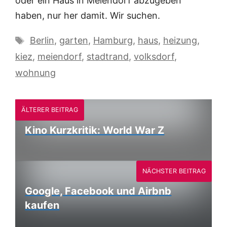
oder ein Haus in Meiendorf abzugeben
haben, nur her damit. Wir suchen.
Schlagwörter
Berlin
,
garten
,
Hamburg
,
haus
,
heizung
,
kiez
,
meiendorf
,
stadtrand
,
volksdorf
,
wohnung
ÄLTERER BEITRAG
Kino Kurzkritik: World War Z
NÄCHSTER BEITRAG
Google, Facebook und Airbnb
kaufen