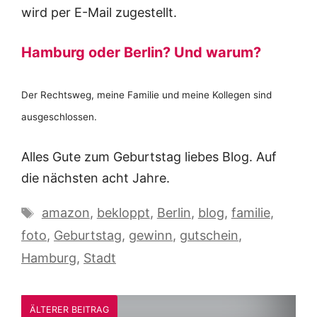
wird per E-Mail zugestellt.
Hamburg oder Berlin? Und warum?
Der Rechtsweg, meine Familie und meine Kollegen sind
ausgeschlossen.
Alles Gute zum Geburtstag liebes Blog. Auf
die nächsten acht Jahre.
Schlagwörter
amazon
,
bekloppt
,
Berlin
,
blog
,
familie
,
foto
,
Geburtstag
,
gewinn
,
gutschein
,
Hamburg
,
Stadt
ÄLTERER BEITRAG