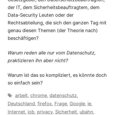
der IT, dem Sicherheitsbeauftragtem, dem
Data-Security Leuten oder der
Rechtsabteilung, die sich den ganzen Tag mit
genau diesen Themen (der Theorie nach)
beschäftigen?
Warum reden alle nur vom Datenschutz,
praktizieren ihn aber nicht?
Warum ist das so kompliziert, es könnte doch
so einfach sein?
Schlagwörter
arbeit
,
chrome
,
datenschutz
,
Deutschland
,
firefox
,
Frage
,
Google
,
ie
,
Internet
,
job
,
privacy
,
Sicherheit
,
ubahn
,