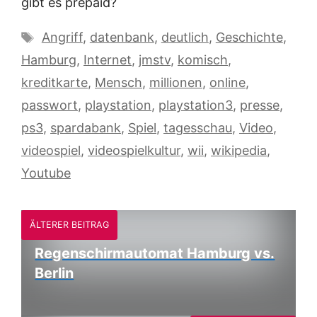
gibt es prepaid?
Schlagwörter
Angriff
,
datenbank
,
deutlich
,
Geschichte
,
Hamburg
,
Internet
,
jmstv
,
komisch
,
kreditkarte
,
Mensch
,
millionen
,
online
,
passwort
,
playstation
,
playstation3
,
presse
,
ps3
,
spardabank
,
Spiel
,
tagesschau
,
Video
,
videospiel
,
videospielkultur
,
wii
,
wikipedia
,
Youtube
ÄLTERER BEITRAG
Regenschirmautomat Hamburg vs.
Berlin