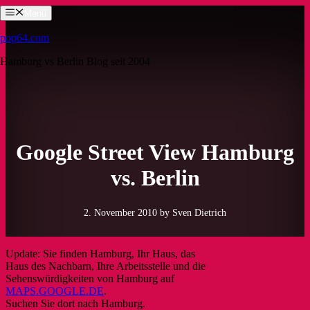
Zum
Menü
Inhalt
springen
pop64.com
Hamburg vs Berlin Blog seit 2004
Google Street View Hamburg
vs. Berlin
2. November 2010
by Sven Dietrich
Update: Sie finden Hamburg, Ihr Haus, das
Haus des Nachbarn, Ihre Arbeitsstelle und die
Sehenswürdigkeiten von Hamburg auf
MAPS.GOOGLE.DE
.
Suchen Sie dort nach Hamburg.