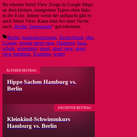
Ihr erkennt Street View Zeugs in Google Maps
an dem kleinen, orangenem Typen oben links
in der Ecke. Immer wenn der auftaucht gibt es
auch Street View. Kann man bei einer Suche
nach
„Berlin, Siegessäule
“ gut erkennen.
Schlagwörter
Berlin
,
bundeskanzleramt
,
Deutschland
,
elbe
,
Google
,
google street view
,
Hamburg
,
haus
,
schule
,
screenshot
,
street
,
street view
,
street
view hamburg
,
Touristen
,
wetter
ÄLTERER BEITRAG
Hippe Sachen Hamburg vs.
Berlin
NÄCHSTER BEITRAG
Kleinkind-Schwimmkurs
Hamburg vs. Berlin