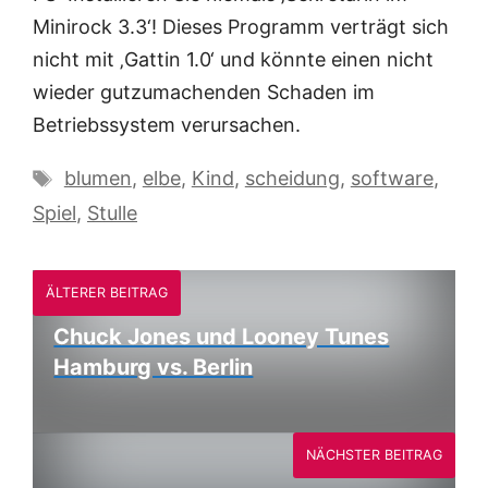
Minirock 3.3‘! Dieses Programm verträgt sich
nicht mit ‚Gattin 1.0‘ und könnte einen nicht
wieder gutzumachenden Schaden im
Betriebssystem verursachen.
Schlagwörter
blumen
,
elbe
,
Kind
,
scheidung
,
software
,
Spiel
,
Stulle
ÄLTERER BEITRAG
Chuck Jones und Looney Tunes
Hamburg vs. Berlin
NÄCHSTER BEITRAG