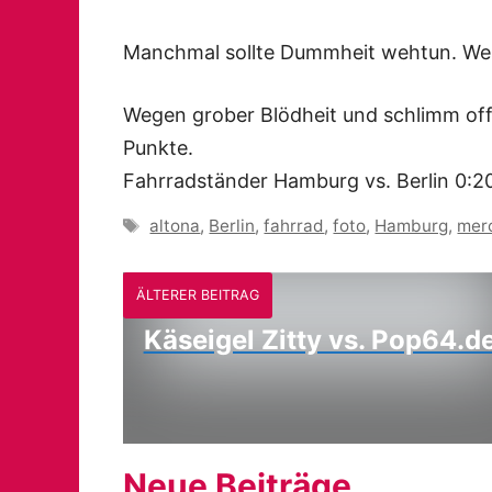
Manchmal sollte Dummheit wehtun. Wer
Wegen grober Blödheit und schlimm off
Punkte.
Fahrradständer Hamburg vs. Berlin 0:2
Schlagwörter
altona
,
Berlin
,
fahrrad
,
foto
,
Hamburg
,
mer
ÄLTERER BEITRAG
Käseigel Zitty vs. Pop64.d
Neue Beiträge