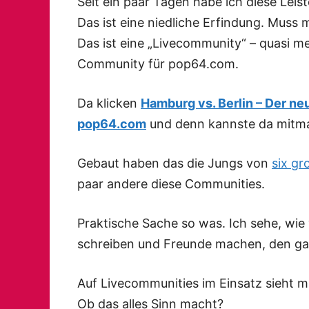
Seit ein paar Tagen habe ich diese Leis
Das ist eine niedliche Erfindung. Muss
Das ist eine „Livecommunity“ – quasi m
Community für pop64.com.
Da klicken
Hamburg vs. Berlin – Der ne
pop64.com
und denn kannste da mitm
Gebaut haben das die Jungs von
six gr
paar andere diese
Communities
.
Praktische Sache so was. Ich sehe, wie 
schreiben und Freunde machen, den g
Auf
Livecommunities im Einsatz
sieht m
Ob das alles Sinn macht?