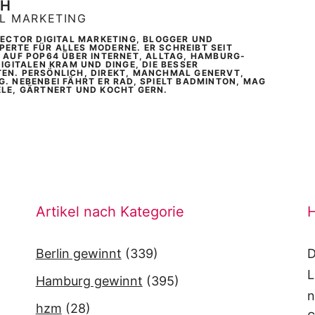
CH
AL MARKETING
IRECTOR DIGITAL MARKETING, BLOGGER UND
ERTE FÜR ALLES MODERNE. ER SCHREIBT SEIT
T AUF POP64 ÜBER INTERNET, ALLTAG, HAMBURG-
DIGITALEN KRAM UND DINGE, DIE BESSER
EN. PERSÖNLICH, DIREKT, MANCHMAL GENERVT,
G. NEBENBEI FÄHRT ER RAD, SPIELT BADMINTON, MAG
ELE, GÄRTNERT UND KOCHT GERN.
Artikel nach Kategorie
H
Berlin gewinnt
(339)
D
L
Hamburg gewinnt
(395)
n
hzm
(28)