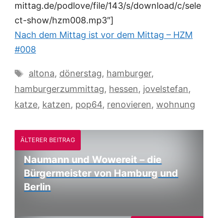
mittag.de/podlove/file/143/s/download/c/sele
ct-show/hzm008.mp3″]
Nach dem Mittag ist vor dem Mittag – HZM
#008
Schlagwörter
altona
,
dönerstag
,
hamburger
,
hamburgerzummittag
,
hessen
,
jovelstefan
,
katze
,
katzen
,
pop64
,
renovieren
,
wohnung
ÄLTERER BEITRAG
Naumann und Wowereit – die
Bürgermeister von Hamburg und
Berlin