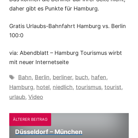
daher gibt es Punkte für Hamburg.
Gratis Urlaubs-Bahnfahrt Hamburg vs. Berlin
100:0
via: Abendblatt – Hamburg Tourismus wirbt
mit neuer Internetseite
Schlagwörter
Bahn
,
Berlin
,
berliner
,
buch
,
hafen
,
Hamburg
,
hotel
,
niedlich
,
tourismus
,
tourist
,
urlaub
,
Video
ÄLTERER BEITRAG
Düsseldorf – München