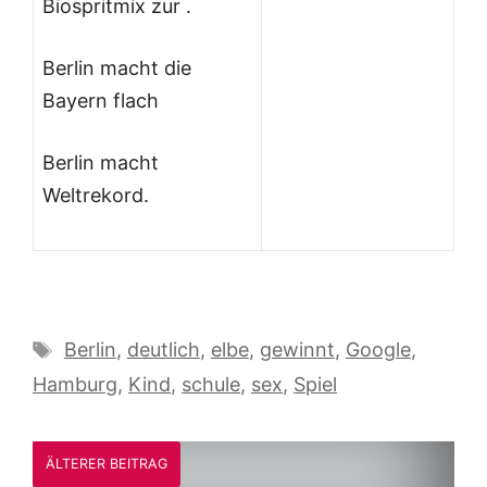
Biospritmix zur .
Berlin macht die
Bayern flach
Berlin macht
Weltrekord.
Schlagwörter
Berlin
,
deutlich
,
elbe
,
gewinnt
,
Google
,
Hamburg
,
Kind
,
schule
,
sex
,
Spiel
ÄLTERER BEITRAG