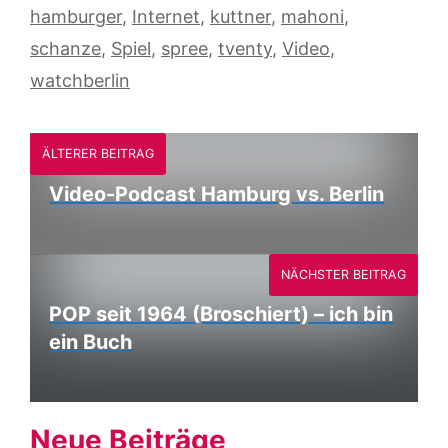
hamburger
,
Internet
,
kuttner
,
mahoni
,
schanze
,
Spiel
,
spree
,
tventy
,
Video
,
watchberlin
ÄLTERER BEITRAG
Video-Podcast Hamburg vs. Berlin
NÄCHSTER BEITRAG
POP seit 1964 (Broschiert) – ich bin
ein Buch
Neue Beiträge