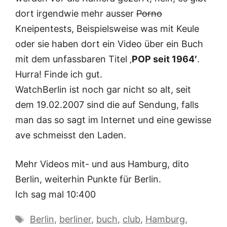
dort irgendwie mehr ausser
Porno
Kneipentests, Beispielsweise was mit Keule
oder sie haben dort ein Video über ein Buch
mit dem unfassbaren Titel ‚
POP seit 1964′
.
Hurra! Finde ich gut.
WatchBerlin ist noch gar nicht so alt, seit
dem 19.02.2007 sind die auf Sendung, falls
man das so sagt im Internet und eine gewisse
ave schmeisst den Laden.
Mehr Videos mit- und aus Hamburg, dito
Berlin, weiterhin Punkte für Berlin.
Ich sag mal 10:400
Schlagwörter
Berlin
,
berliner
,
buch
,
club
,
Hamburg
,