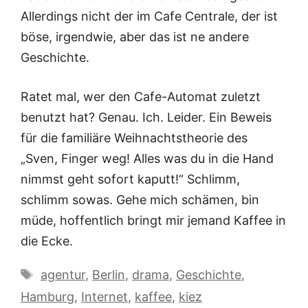
Allerdings nicht der im Cafe Centrale, der ist
böse, irgendwie, aber das ist ne andere
Geschichte.
Ratet mal, wer den Cafe-Automat zuletzt
benutzt hat? Genau. Ich. Leider. Ein Beweis
für die familiäre Weihnachtstheorie des
„Sven, Finger weg! Alles was du in die Hand
nimmst geht sofort kaputt!“ Schlimm,
schlimm sowas. Gehe mich schämen, bin
müde, hoffentlich bringt mir jemand Kaffee in
die Ecke.
Schlagwörter
agentur
,
Berlin
,
drama
,
Geschichte
,
Hamburg
,
Internet
,
kaffee
,
kiez