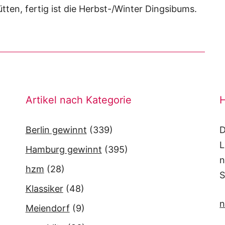
ten, fertig ist die Herbst-/Winter Dingsibums.
Artikel nach Kategorie
H
Berlin gewinnt
(339)
D
L
Hamburg gewinnt
(395)
n
hzm
(28)
S
Klassiker
(48)
n
Meiendorf
(9)