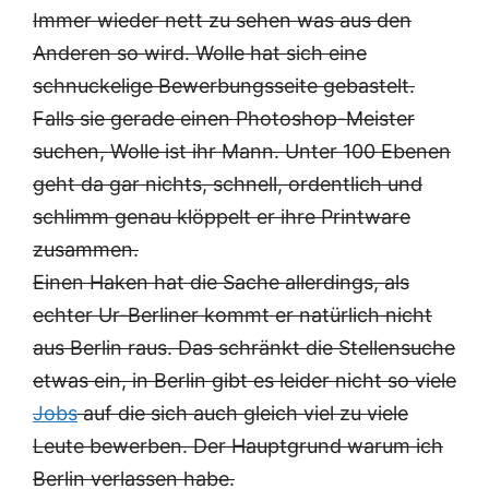
Immer wieder nett zu sehen was aus den
Anderen so wird. Wolle hat sich eine
schnuckelige Bewerbungsseite gebastelt.
Falls sie gerade einen Photoshop-Meister
suchen, Wolle ist ihr Mann. Unter 100 Ebenen
geht da gar nichts, schnell, ordentlich und
schlimm genau klöppelt er ihre Printware
zusammen.
Einen Haken hat die Sache allerdings, als
echter Ur-Berliner kommt er natürlich nicht
aus Berlin raus. Das schränkt die Stellensuche
etwas ein, in Berlin gibt es leider nicht so viele
Jobs
auf die sich auch gleich viel zu viele
Leute bewerben. Der Hauptgrund warum ich
Berlin verlassen habe.