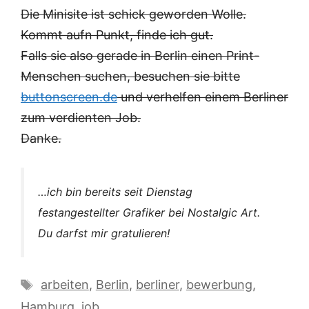
Die Minisite ist schick geworden Wolle.
Kommt aufn Punkt, finde ich gut.
Falls sie also gerade in Berlin einen Print-
Menschen suchen, besuchen sie bitte
buttonscreen.de
und verhelfen einem Berliner
zum verdienten Job.
Danke.
…ich bin bereits seit Dienstag
festangestellter Grafiker bei Nostalgic Art.
Du darfst mir gratulieren!
Schlagwörter
arbeiten
,
Berlin
,
berliner
,
bewerbung
,
Hamburg
,
job