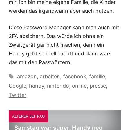
mir, ich bin meine eigene Familie, die Kinder
werden das irgendwann aber auch nutzen.
Diese Password Manager kann man auch mit
2FA absichern. Das würde ich ohne ein
Zweitgerät gar nicht machen, denn ein
Handy geht schnell kaputt und dann wars
das mit den Passwörtern.
Schlagwörter
amazon
,
arbeiten
,
facebook
,
familie
,
Google
,
handy
,
nintendo
,
online
,
presse
,
Twitter
ÄLTERER BEITRAG
Samstag war super. Handy neu