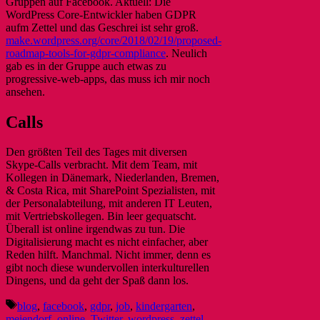
Gruppen auf Facebook. Aktuell: Die
WordPress Core-Entwickler haben GDPR
aufm Zettel und das Geschrei ist sehr groß.
make.wordpress.org/core/2018/02/19/proposed-
roadmap-tools-for-gdpr-compliance
. Neulich
gab es in der Gruppe auch etwas zu
progressive-web-apps, das muss ich mir noch
ansehen.
Calls
Den größten Teil des Tages mit diversen
Skype-Calls verbracht. Mit dem Team, mit
Kollegen in Dänemark, Niederlanden, Bremen,
& Costa Rica, mit SharePoint Spezialisten, mit
der Personalabteilung, mit anderen IT Leuten,
mit Vertriebskollegen. Bin leer gequatscht.
Überall ist online irgendwas zu tun. Die
Digitalisierung macht es nicht einfacher, aber
Reden hilft. Manchmal. Nicht immer, denn es
gibt noch diese wundervollen interkulturellen
Dingens, und da geht der Spaß dann los.
Schlagwörter
blog
,
facebook
,
gdpr
,
job
,
kindergarten
,
meiendorf
,
online
,
Twitter
,
wordpress
,
zettel