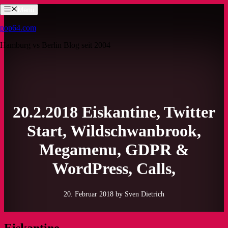
Zum
Menü
Inhalt
springen
pop64.com
Hamburg vs Berlin Blog seit 2004
20.2.2018 Eiskantine, Twitter
Start, Wildschwanbrook,
Megamenu, GDPR &
WordPress, Calls,
20. Februar 2018
by Sven Dietrich