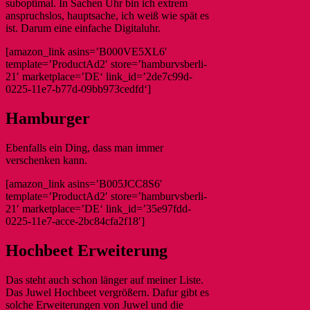
suboptimal. In Sachen Uhr bin ich extrem
anspruchslos, hauptsache, ich weiß wie spät es
ist. Darum eine einfache Digitaluhr.
[amazon_link asins=’B000VE5XL6′
template=’ProductAd2′ store=’hamburvsberli-
21′ marketplace=’DE‘ link_id=’2de7c99d-
0225-11e7-b77d-09bb973cedfd‘]
Hamburger
Ebenfalls ein Ding, dass man immer
verschenken kann.
[amazon_link asins=’B005JCC8S6′
template=’ProductAd2′ store=’hamburvsberli-
21′ marketplace=’DE‘ link_id=’35e97fdd-
0225-11e7-acce-2bc84cfa2f18′]
Hochbeet Erweiterung
Das steht auch schon länger auf meiner Liste.
Das Juwel Hochbeet vergrößern. Dafur gibt es
solche Erweiterungen von Juwel und die