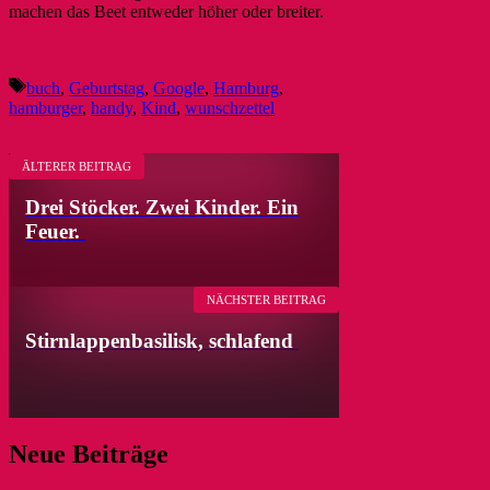
machen das Beet entweder höher oder breiter.
Schlagwörter
buch
,
Geburtstag
,
Google
,
Hamburg
,
hamburger
,
handy
,
Kind
,
wunschzettel
ÄLTERER BEITRAG
Drei Stöcker. Zwei Kinder. Ein
Feuer.
NÄCHSTER BEITRAG
Stirnlappenbasilisk, schlafend
Neue Beiträge