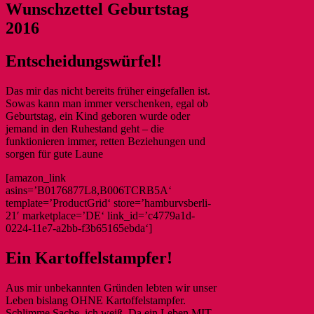
Wunschzettel Geburtstag
2016
Entscheidungswürfel!
Das mir das nicht bereits früher eingefallen ist.
Sowas kann man immer verschenken, egal ob
Geburtstag, ein Kind geboren wurde oder
jemand in den Ruhestand geht – die
funktionieren immer, retten Beziehungen und
sorgen für gute Laune
[amazon_link
asins=’B0176877L8,B006TCRB5A‘
template=’ProductGrid‘ store=’hamburvsberli-
21′ marketplace=’DE‘ link_id=’c4779a1d-
0224-11e7-a2bb-f3b65165ebda‘]
Ein Kartoffelstampfer!
Aus mir unbekannten Gründen lebten wir unser
Leben bislang OHNE Kartoffelstampfer.
Schlimme Sache, ich weiß. Da ein Leben MIT