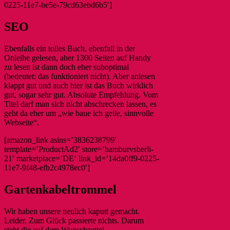
0225-11e7-be5e-79cd63ebd6b5′]
SEO
Ebenfalls ein tolles Buch, ebenfall in der
Onleihe gelesen, aber 1300 Seiten auf Handy
zu lesen ist dann doch eher suboptimal
(bedeutet: das funktioniert nicht). Aber anlesen
klappt gut und auch hier ist das Buch wirklich
gut, sogar sehr gut. Absolute Empfehlung. Vom
Titel darf man sich nicht abschrecken lassen, es
geht da eher um „wie baue ich geile, sinnvolle
Webseite“.
[amazon_link asins=’3836238799′
template=’ProductAd2′ store=’hamburvsberli-
21′ marketplace=’DE‘ link_id=’14da0ff9-0225-
11e7-9f48-efb2c4978ec0′]
Gartenkabeltrommel
Wir haben unsere neulich kaputt gemacht.
Leider. Zum Glück passierte nichts. Darum
steht die auf dem Wunschzettel.