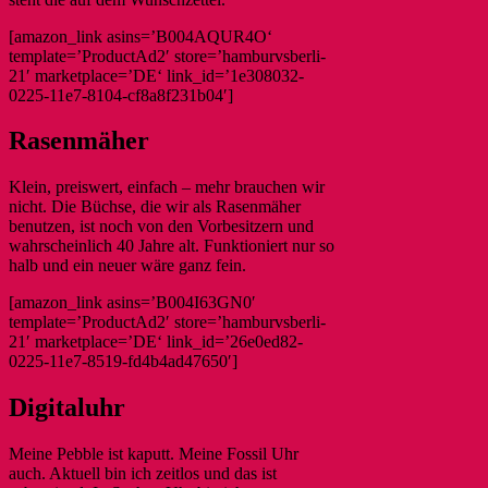
[amazon_link asins=’B004AQUR4O‘
template=’ProductAd2′ store=’hamburvsberli-
21′ marketplace=’DE‘ link_id=’1e308032-
0225-11e7-8104-cf8a8f231b04′]
Rasenmäher
Klein, preiswert, einfach – mehr brauchen wir
nicht. Die Büchse, die wir als Rasenmäher
benutzen, ist noch von den Vorbesitzern und
wahrscheinlich 40 Jahre alt. Funktioniert nur so
halb und ein neuer wäre ganz fein.
[amazon_link asins=’B004I63GN0′
template=’ProductAd2′ store=’hamburvsberli-
21′ marketplace=’DE‘ link_id=’26e0ed82-
0225-11e7-8519-fd4b4ad47650′]
Digitaluhr
Meine Pebble ist kaputt. Meine Fossil Uhr
auch. Aktuell bin ich zeitlos und das ist