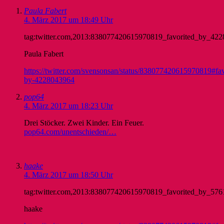
Paula Fabert
4. März 2017 um 18:49 Uhr
tag:twitter.com,2013:838077420615970819_favorited_by_42
Paula Fabert
https://twitter.com/svensonsan/status/838077420615970819#fav
by-4228043964
pop64
4. März 2017 um 18:23 Uhr
Drei Stöcker. Zwei Kinder. Ein Feuer.
pop64.com/unentschieden/…
haake
4. März 2017 um 18:50 Uhr
tag:twitter.com,2013:838077420615970819_favorited_by_57
haake