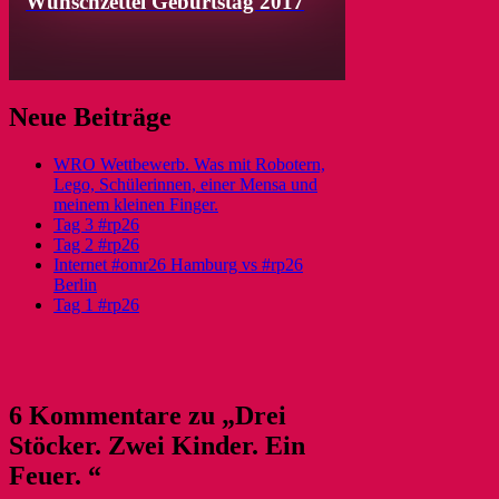
Wunschzettel Geburtstag 2017
Neue Beiträge
WRO Wettbewerb. Was mit Robotern,
Lego, Schülerinnen, einer Mensa und
meinem kleinen Finger.
Tag 3 #rp26
Tag 2 #rp26
Internet #omr26 Hamburg vs #rp26
Berlin
Tag 1 #rp26
6 Kommentare zu „Drei
Stöcker. Zwei Kinder. Ein
Feuer. “