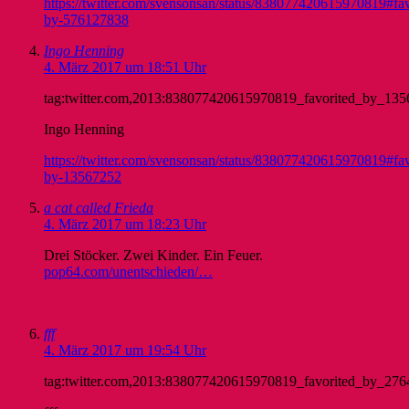
https://twitter.com/svensonsan/status/838077420615970819#fav
by-576127838
Ingo Henning
4. März 2017 um 18:51 Uhr
tag:twitter.com,2013:838077420615970819_favorited_by_13
Ingo Henning
https://twitter.com/svensonsan/status/838077420615970819#fav
by-13567252
a cat called Frieda
4. März 2017 um 18:23 Uhr
Drei Stöcker. Zwei Kinder. Ein Feuer.
pop64.com/unentschieden/…
fff
4. März 2017 um 19:54 Uhr
tag:twitter.com,2013:838077420615970819_favorited_by_27