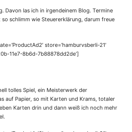
ag. Davon las ich in irgendeinem Blog. Termine
 so schlimm wie Steuererklärung, darum freue
ate=’ProductAd2′ store=’hamburvsberli-21′
320b-11e7-8b6d-7b88878dd2de‘]
nell tolles Spiel, ein Meisterwerk der
as auf Papier, so mit Karten und Krams, totaler
d eben Karten drin und dann weiß ich noch mehr
el.