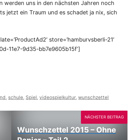
n werden uns in den nächsten Jahren noch
ts jetzt ein Traum und es schadet ja nix, sich
ate=’ProductAd2′ store=’hamburvsberli-21′
20d-11e7-9d35-bb7e9605b15f‘]
ind
,
schule
,
Spiel
,
videospielkultur
,
wunschzettel
NÄCHSTER BEITRAG
Wunschzettel 2015 – Ohne