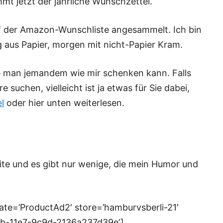
t jetzt der jährliche Wunschzettel.
uf der Amazon-Wunschliste angesammelt. Ich bin
ug aus Papier, morgen mit nicht-Papier Kram.
ie man jemandem wie mir schenken kann. Falls
 suchen, vielleicht ist ja etwas für Sie dabei,
l
oder hier unten weiterlesen.
ite und es gibt nur wenige, die mein Humor und
ate=’ProductAd2′ store=’hamburvsberli-21′
20b-11e7-9c9d-2136a237d39e‘]