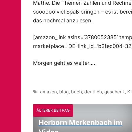
Mathe. Die Themen Zahlen und Rechne
soooooo viel Spaß bringen – es ist berei
das nochmal anzulesen.
[amazon_link asins=’3780052385′ templ
marketplace=’DE‘ link_id=’b3fec004-3
Morgen geht es weiter….
Schlagwörter
amazon
,
blog
,
buch
,
deutlich
,
geschenk
,
K
ÄLTERER BEITRAG
Herborn Merkenbach im