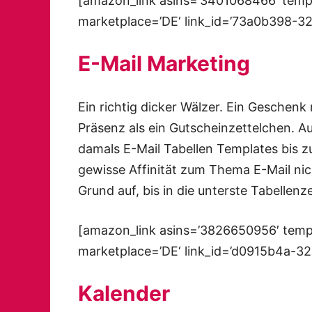
[amazon_link asins=’3401068466′ templ
marketplace=’DE‘ link_id=’73a0b398-3
E-Mail Marketing
Ein richtig dicker Wälzer. Ein Geschen
Präsenz als ein Gutscheinzettelchen. A
damals E-Mail Tabellen Templates bis z
gewisse Affinität zum Thema E-Mail nic
Grund auf, bis in die unterste Tabellenz
[amazon_link asins=’3826650956′ templ
marketplace=’DE‘ link_id=’d0915b4a-3
Kalender