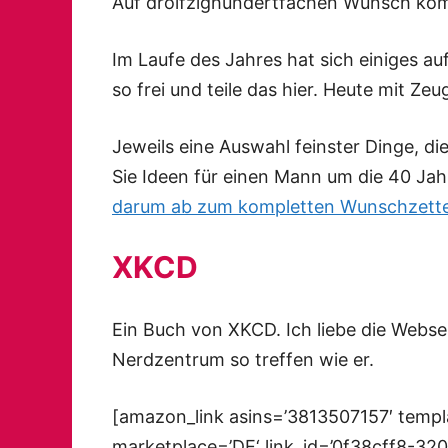
Auf drölfzighundertfachen Wunsch komm
Im Laufe des Jahres hat sich einiges a
so frei und teile das hier. Heute mit Ze
Jeweils eine Auswahl feinster Dinge, d
Sie Ideen für einen Mann um die 40 Jahre
darum ab zum kompletten Wunschzette
XKCD
Ein Buch von XKCD. Ich liebe die Webse
Nerdzentrum so treffen wie er.
[amazon_link asins=’3813507157′ templ
marketplace=’DE‘ link_id=’0f38cff8-3