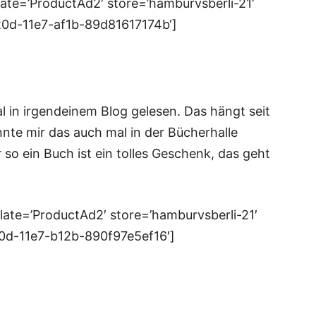
ate=’ProductAd2′ store=’hamburvsberli-21′
20d-11e7-af1b-89d81617174b‘]
 in irgendeinem Blog gelesen. Das hängt seit
nte mir das auch mal in der Bücherhalle
 so ein Buch ist ein tolles Geschenk, das geht
ate=’ProductAd2′ store=’hamburvsberli-21′
20d-11e7-b12b-890f97e5ef16′]