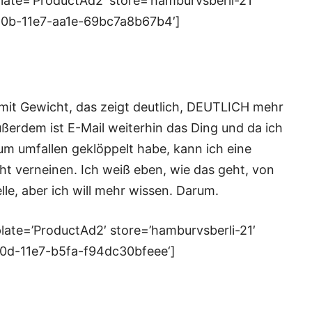
ate=’ProductAd2′ store=’hamburvsberli-21′
20b-11e7-aa1e-69bc7a8b67b4′]
k mit Gewicht, das zeigt deutlich, DEUTLICH mehr
ußerdem ist E-Mail weiterhin das Ding und da ich
um umfallen geklöppelt habe, kann ich eine
ht verneinen. Ich weiß eben, wie das geht, von
elle, aber ich will mehr wissen. Darum.
ate=’ProductAd2′ store=’hamburvsberli-21′
20d-11e7-b5fa-f94dc30bfeee‘]