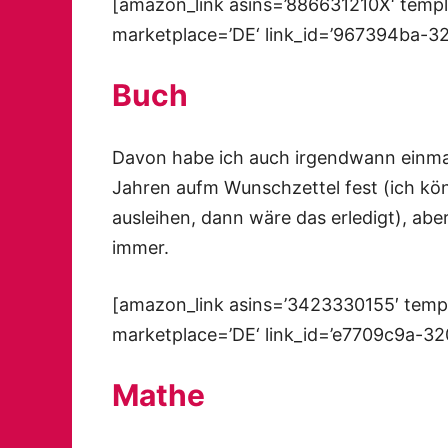
[amazon_link asins=’886631210X‘ templ
marketplace=’DE‘ link_id=’967394ba-3
Buch
Davon habe ich auch irgendwann einmal
Jahren aufm Wunschzettel fest (ich kön
ausleihen, dann wäre das erledigt), aber
immer.
[amazon_link asins=’3423330155′ templ
marketplace=’DE‘ link_id=’e7709c9a-3
Mathe