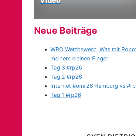
Video
Neue Beiträge
WRO Wettbewerb. Was mit Robote
meinem kleinen Finger.
Tag 3 #rp26
Tag 2 #rp26
Internet #omr26 Hamburg vs #rp
Tag 1 #rp26