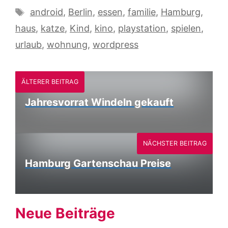
Schlagwörter
android
,
Berlin
,
essen
,
familie
,
Hamburg
,
haus
,
katze
,
Kind
,
kino
,
playstation
,
spielen
,
urlaub
,
wohnung
,
wordpress
ÄLTERER BEITRAG
Jahresvorrat Windeln gekauft
NÄCHSTER BEITRAG
Hamburg Gartenschau Preise
Neue Beiträge