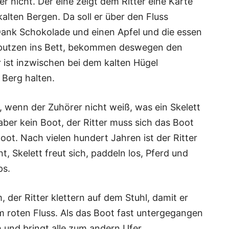
ter nicht. Der eine zeigt dem Ritter eine Karte
alten Bergen. Da soll er über den Fluss
nk Schokolade und einen Apfel und die essen
putzen ins Bett, bekommen deswegen den
 ist inzwischen bei dem kalten Hügel
Berg halten.
t, wenn der Zuhörer nicht weiß, was ein Skelett
 aber kein Boot, der Ritter muss sich das Boot
oot. Nach vielen hundert Jahren ist der Ritter
t, Skelett freut sich, paddeln los, Pferd und
ps.
, der Ritter klettern auf dem Stuhl, damit er
 roten Fluss. Als das Boot fast untergegangen
h und bringt alle zum andern Ufer.