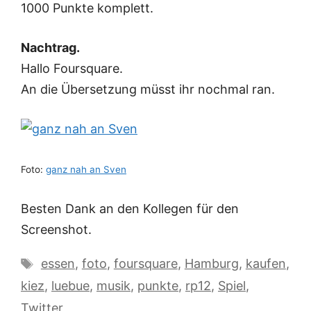
1000 Punkte komplett.
Nachtrag.
Hallo Foursquare.
An die Übersetzung müsst ihr nochmal ran.
Foto:
ganz nah an Sven
Besten Dank an den Kollegen für den
Screenshot.
Schlagwörter
essen
,
foto
,
foursquare
,
Hamburg
,
kaufen
,
kiez
,
luebue
,
musik
,
punkte
,
rp12
,
Spiel
,
Twitter