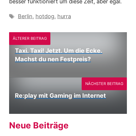
besser funktioniert um diese Zeit, aber egal.
Schlagwörter
Berlin
,
hotdog
,
hurra
ÄLTERER BEITRAG
Taxi. Taxi! Jetzt. Um die Ecke.
Machst du nen Festpreis?
NÄCHSTER BEITRAG
Re:play mit Gaming im Internet
Neue Beiträge