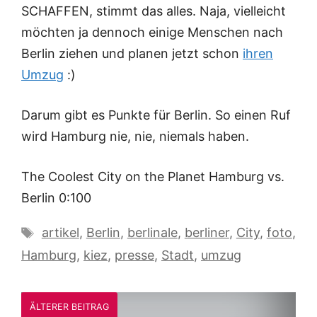
SCHAFFEN, stimmt das alles. Naja, vielleicht
möchten ja dennoch einige Menschen nach
Berlin ziehen und planen jetzt schon
ihren
Umzug
:)
Darum gibt es Punkte für Berlin. So einen Ruf
wird Hamburg nie, nie, niemals haben.
The Coolest City on the Planet Hamburg vs.
Berlin 0:100
Schlagwörter
artikel
,
Berlin
,
berlinale
,
berliner
,
City
,
foto
,
Hamburg
,
kiez
,
presse
,
Stadt
,
umzug
ÄLTERER BEITRAG