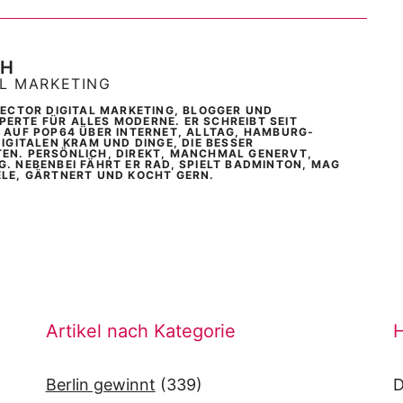
CH
AL MARKETING
IRECTOR DIGITAL MARKETING, BLOGGER UND
ERTE FÜR ALLES MODERNE. ER SCHREIBT SEIT
T AUF POP64 ÜBER INTERNET, ALLTAG, HAMBURG-
DIGITALEN KRAM UND DINGE, DIE BESSER
EN. PERSÖNLICH, DIREKT, MANCHMAL GENERVT,
G. NEBENBEI FÄHRT ER RAD, SPIELT BADMINTON, MAG
ELE, GÄRTNERT UND KOCHT GERN.
Artikel nach Kategorie
H
Berlin gewinnt
(339)
D