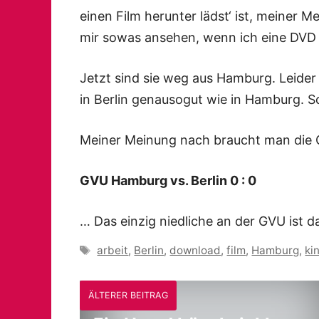
einen Film herunter lädst‘ ist, meiner 
mir sowas ansehen, wenn ich eine DVD
Jetzt sind sie weg aus Hamburg. Leider 
in Berlin genausogut wie in Hamburg. S
Meiner Meinung nach braucht man die 
GVU Hamburg vs. Berlin 0 : 0
… Das einzig niedliche an der GVU ist 
Schlagwörter
arbeit
,
Berlin
,
download
,
film
,
Hamburg
,
ki
ÄLTERER BEITRAG