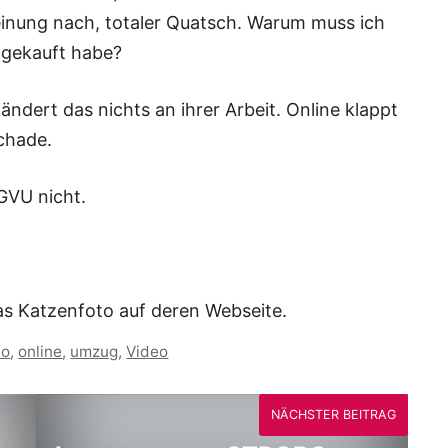
Meinung nach, totaler Quatsch. Warum muss ich
 gekauft habe?
ändert das nichts an ihrer Arbeit. Online klappt
chade.
GVU nicht.
das Katzenfoto auf deren Webseite.
no
,
online
,
umzug
,
Video
NÄCHSTER BEITRAG