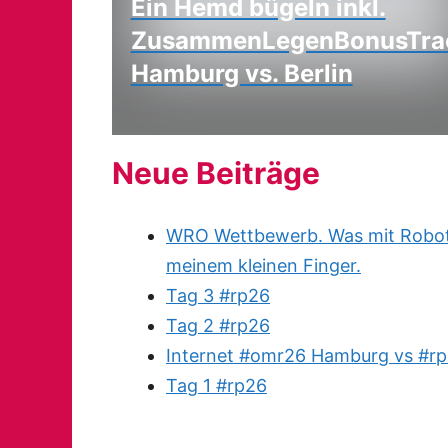
Ein Hemd bügeln inkl.
ZusammenLegenBonusTra
Hamburg vs. Berlin
Neue Beiträge
WRO Wettbewerb. Was mit Robote
meinem kleinen Finger.
Tag 3 #rp26
Tag 2 #rp26
Internet #omr26 Hamburg vs #rp
Tag 1 #rp26