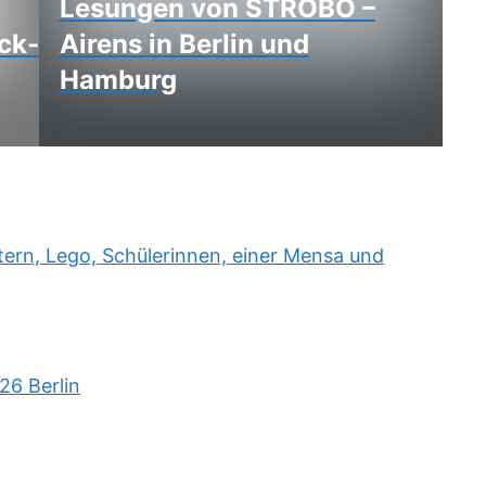
Lesungen von STROBO –
ck-
Airens in Berlin und
Hamburg
rn, Lego, Schülerinnen, einer Mensa und
26 Berlin