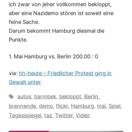
ich zwar von jeher vollkommen bekloppt,
aber eine Nazidemo stören ist soweit eine
feine Sache.
Darum bekommt Hamburg diesmal die
Punkte.
1. Mai Hamburg vs. Berlin 200.00 : 0
via:
hh-heute – Friedlicher Protest ging in
Gewalt unter
Schlagwörter
autos
,
barmbek
,
bekloppt
,
Berlin
,
brennende
,
demo
,
flickr
,
Hamburg
,
mai
,
Spiel
,
Tagesspiegel
,
taz
,
Twitter
,
Video