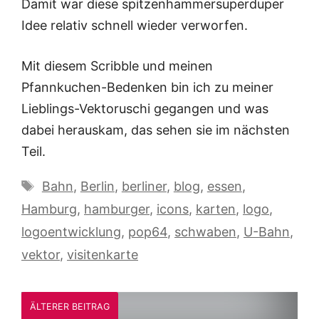
Damit war diese spitzenhammersuperduper
Idee relativ schnell wieder verworfen.
Mit diesem Scribble und meinen
Pfannkuchen-Bedenken bin ich zu meiner
Lieblings-Vektoruschi gegangen und was
dabei herauskam, das sehen sie im nächsten
Teil.
Schlagwörter
Bahn
,
Berlin
,
berliner
,
blog
,
essen
,
Hamburg
,
hamburger
,
icons
,
karten
,
logo
,
logoentwicklung
,
pop64
,
schwaben
,
U-Bahn
,
vektor
,
visitenkarte
ÄLTERER BEITRAG