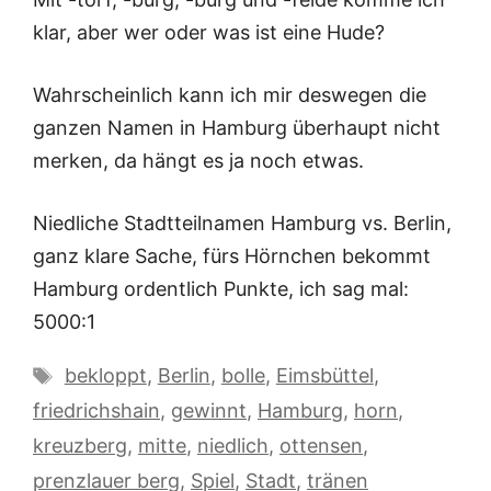
klar, aber wer oder was ist eine Hude?
Wahrscheinlich kann ich mir deswegen die
ganzen Namen in Hamburg überhaupt nicht
merken, da hängt es ja noch etwas.
Niedliche Stadtteilnamen Hamburg vs. Berlin,
ganz klare Sache, fürs Hörnchen bekommt
Hamburg ordentlich Punkte, ich sag mal:
5000:1
Schlagwörter
bekloppt
,
Berlin
,
bolle
,
Eimsbüttel
,
friedrichshain
,
gewinnt
,
Hamburg
,
horn
,
kreuzberg
,
mitte
,
niedlich
,
ottensen
,
prenzlauer berg
,
Spiel
,
Stadt
,
tränen