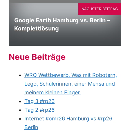
NÄCHSTER BEITRAG
Google Earth Hamburg vs. Berlin –
Komplettlösung
Neue Beiträge
WRO Wettbewerb. Was mit Robotern,
Lego, Schülerinnen, einer Mensa und
meinem kleinen Finger.
Tag 3 #rp26
Tag 2 #rp26
Internet #omr26 Hamburg vs #rp26
Berlin