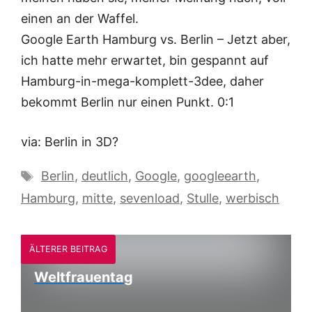
einen an der Waffel.
Google Earth Hamburg vs. Berlin – Jetzt aber,
ich hatte mehr erwartet, bin gespannt auf
Hamburg-in-mega-komplett-3dee, daher
bekommt Berlin nur einen Punkt. 0:1
via: Berlin in 3D?
Schlagwörter
Berlin
,
deutlich
,
Google
,
googleearth
,
Hamburg
,
mitte
,
sevenload
,
Stulle
,
werbisch
ÄLTERER BEITRAG
Weltfrauentag