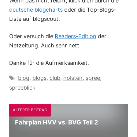
Wenn das nicht reicht, klick dich durch die
deutsche blogcharts
oder die Top-Blogs-
Liste auf blogscout.
Oder versuch die
Readers-Edition
der
Netzeitung
. Auch sehr nett.
Danke für die Aufmerksamkeit.
Schlagwörter
blog
,
blogs
,
club
,
holsten
,
spree
,
spreeblick
ÄLTERER BEITRAG
Fahrplan HVV vs. BVG Teil 2