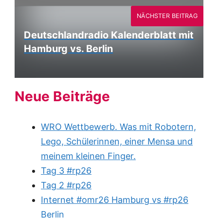
NÄCHSTER BEITRAG
Deutschlandradio Kalenderblatt mit
Hamburg vs. Berlin
Neue Beiträge
WRO Wettbewerb. Was mit Robotern,
Lego, Schülerinnen, einer Mensa und
meinem kleinen Finger.
Tag 3 #rp26
Tag 2 #rp26
Internet #omr26 Hamburg vs #rp26
Berlin