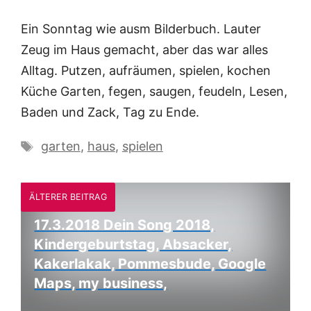
Ein Sonntag wie ausm Bilderbuch. Lauter
Zeug im Haus gemacht, aber das war alles
Alltag. Putzen, aufräumen, spielen, kochen
Küche Garten, fegen, saugen, feudeln, Lesen,
Baden und Zack, Tag zu Ende.
Schlagwörter
garten
,
haus
,
spielen
ÄLTERER BEITRAG
17.3.2018 Dein Song 2018,
Kindergeburtstag, Absacker,
Kakerlakak, Pommesbude, Google
Maps, my business,