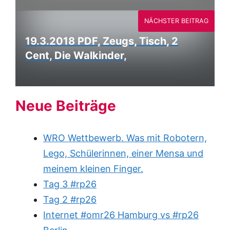
NÄCHSTER BEITRAG
19.3.2018 PDF, Zeugs, Tisch, 2
Cent, Die Walkinder,
Neue Beiträge
WRO Wettbewerb. Was mit Robotern,
Lego, Schülerinnen, einer Mensa und
meinem kleinen Finger.
Tag 3 #rp26
Tag 2 #rp26
Internet #omr26 Hamburg vs #rp26