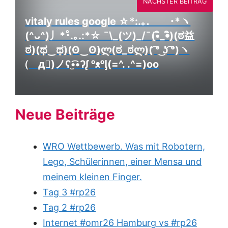
NÄCHSTER BEITRAG
vitaly rules google ☆*:.｡.゚゚･*ヽ
(^ᴗ^)丿*･゚゚.｡.:*☆ ¯\_(ツ)_/¯(•ิ_•ิ)(ಠ益
ಠ)(ಥ‿ಥ)(ʘ‿ʘ)ლ(ಠ_ಠლ)( ͡° ͜ʖ ͡°)ヽ
(゚д゚)ノʕ•̫͡•ʔᶘ ᵒᴥᵒᶅ(=^. .^=)oo
Neue Beiträge
WRO Wettbewerb. Was mit Robotern,
Lego, Schülerinnen, einer Mensa und
meinem kleinen Finger.
Tag 3 #rp26
Tag 2 #rp26
Internet #omr26 Hamburg vs #rp26