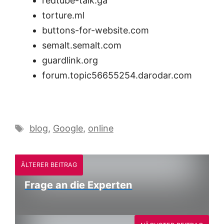
redtube-talk.ga
torture.ml
buttons-for-website.com
semalt.semalt.com
guardlink.org
forum.topic56655254.darodar.com
Schlagwörter
blog
,
Google
,
online
ÄLTERER BEITRAG
Frage an die Experten