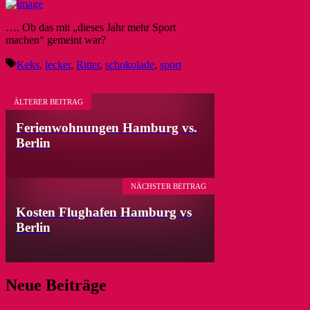
…. Ob das mit „dieses Jahr mehr Sport
machen“ gemeint war?
Schlagwörter
Keks
,
lecker
,
Ritter
,
schokolade
,
sport
ÄLTERER BEITRAG
Ferienwohnungen Hamburg vs.
Berlin
NÄCHSTER BEITRAG
Kosten Flughafen Hamburg vs
Berlin
Neue Beiträge