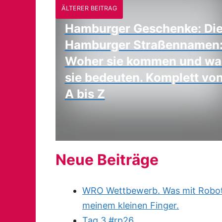
ÄLTERER BEITRAG
Hamburger Geschenke: Di
Hamburger Straßennamen
Woher sie kommen und wa
sie bedeuten. Komplett vo
A bis Z
Neue Beiträge
WRO Wettbewerb. Was mit Robote
meinem kleinen Finger.
Tag 3 #rp26