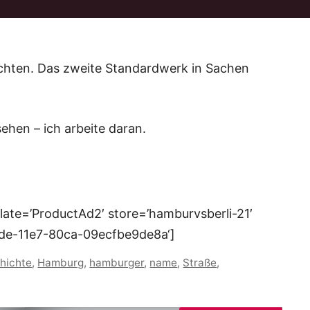
hten. Das zweite Standardwerk in Sachen
hen – ich arbeite daran.
ate=’ProductAd2′ store=’hamburvsberli-21′
2de-11e7-80ca-09ecfbe9de8a‘]
hichte
,
Hamburg
,
hamburger
,
name
,
Straße
,