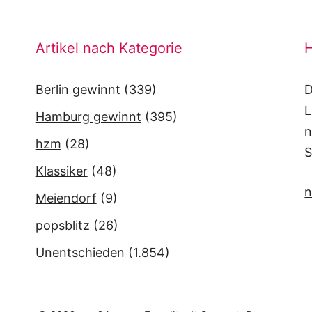
Artikel nach Kategorie
H
Berlin gewinnt
(339)
D
L
Hamburg gewinnt
(395)
n
hzm
(28)
S
Klassiker
(48)
n
Meiendorf
(9)
popsblitz
(26)
Unentschieden
(1.854)