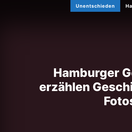
Zum
Unentschieden
Ha
Inhalt
springen
Hamburger G
erzählen Geschi
Foto