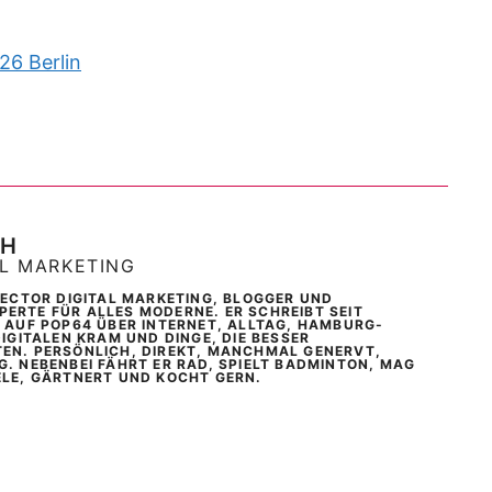
26 Berlin
CH
AL MARKETING
IRECTOR DIGITAL MARKETING, BLOGGER UND
ERTE FÜR ALLES MODERNE. ER SCHREIBT SEIT
T AUF POP64 ÜBER INTERNET, ALLTAG, HAMBURG-
DIGITALEN KRAM UND DINGE, DIE BESSER
EN. PERSÖNLICH, DIREKT, MANCHMAL GENERVT,
G. NEBENBEI FÄHRT ER RAD, SPIELT BADMINTON, MAG
ELE, GÄRTNERT UND KOCHT GERN.