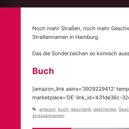
Noch mehr Straßen, noch mehr Geschic
Straßennamen in Hamburg.
Das die Sonderzeichen so komisch ausse
Buch
[amazon_link asins=’3929229412′ templ
marketplace=’DE‘ link_id=’431de36c-3
Schlagwörter
amazon
,
buch
,
geschenk
,
geschenke
,
Gesc
strassennamen