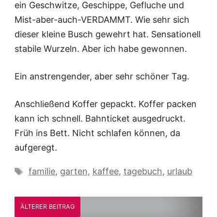
ein Geschwitze, Geschippe, Gefluche und
Mist-aber-auch-VERDAMMT. Wie sehr sich
dieser kleine Busch gewehrt hat. Sensationell
stabile Wurzeln. Aber ich habe gewonnen.
Ein anstrengender, aber sehr schöner Tag.
Anschließend Koffer gepackt. Koffer packen
kann ich schnell. Bahnticket ausgedruckt.
Früh ins Bett. Nicht schlafen können, da
aufgeregt.
Schlagwörter
familie
,
garten
,
kaffee
,
tagebuch
,
urlaub
ÄLTERER BEITRAG