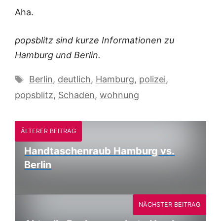
Aha.
popsblitz sind kurze Informationen zu
Hamburg und Berlin.
Schlagwörter
Berlin
,
deutlich
,
Hamburg
,
polizei
,
popsblitz
,
Schaden
,
wohnung
ÄLTERER BEITRAG
Handtaschenraub Hamburg vs.
Berlin
NÄCHSTER BEITRAG